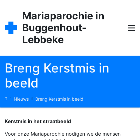
Overslaan
en
Mariaparochie in
naar
Buggenhout-
de
inhoud
Lebbeke
gaan
Breng Kerstmis in
beeld
Kruimelpad
Nieuws
Breng Kerstmis in beeld
Kerstmis in het straatbeeld
Voor onze Mariaparochie nodigen we de mensen