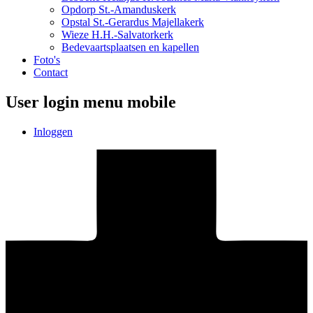
Opdorp St.-Amanduskerk
Opstal St.-Gerardus Majellakerk
Wieze H.H.-Salvatorkerk
Bedevaartsplaatsen en kapellen
Foto's
Contact
User login menu mobile
Inloggen