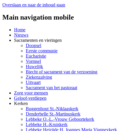
Overslaan en naar de inhoud gaan
Main navigation mobile
Home
Nieuws
Sacramenten en vieringen
Doopsel
Eerste communie
Eucharistie
Vormsel
Huwelijk
Biecht of sacrament van de verzoening
Ziekenzalving
Uitvaart
Sacrament van het pastoraat
Zorg voor mensen
Geloof-verdiepen
Kerken
Buggenhout St.-Niklaaskerk
Denderbelle St.-Martinuskerk
Lebbeke O.-L.-Vrouw Geboortekerk
Lebbeke H.-Kruiskerk
Lebbeke Heizijde H. Joannes Maria Vianneykerk