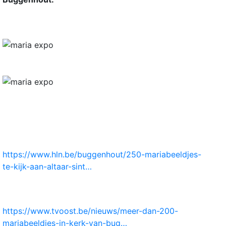
ruiskerk
ijde H.
ia
k
erardus
https://www.hln.be/buggenhout/250-mariabeeldjes-
te-kijk-aan-altaar-sint…
aatsen en
https://www.tvoost.be/nieuws/meer-dan-200-
mariabeeldjes-in-kerk-van-bug…