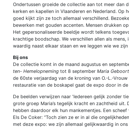
Ondertussen groeide de collectie aan tot meer dan d
kerken en kapellen in Vlaanderen en Nederland. Op het
Biecht of sacrament van de
goed kijkt zijn ze toch allemaal verschillend. Bezoe
verzoening
bewerken met gouden accenten. Mensen drukken op e
Het gepersonaliseerde beeldje wordt telkens toegevo
Ziekenzalving
krachtige boodschap. We verschillen allen als mens, 
waardig naast elkaar staan en we leggen wie we zijn
Uitvaart
Bij ons
Sacrament van het pastoraat
De collectie komt in de maand augustus en septembe
ten- Hemelopneming
tot 8 september
Maria Geboor
de 60ste verjaardag van de kroning van O.-L.-Vrouw
restauratie van de boskapel gaat de expo door in d
De beelden verwijzen naar 'Iedereen gelijk zonder tierl
grote groep Maria’s tegelijk kracht en zachtheid uit
hebben daardoor elk hun mankementjes. Een scheef vo
Els De Coker: “Toch zien ze er in al die ongelijkhede
met deze expo: we zijn allemaal gelijkwaardig in ons 