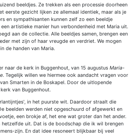
uizend beeldjes. Ze trekken als een processie doorheen
Lebbeke H.-K
 eerste gezicht lijken ze allemaal identiek, maar als je
kers en sympathisanten kunnen zelf zo een beeldje
Lebbeke Heiz
en artistieke manier hun verbondenheid met Maria uit.
Joannes Mar
egd aan de collectie. Alle beeldjes samen, brengen een
Vianneykerk
ieder met zijn of haar vreugde en verdriet. We mogen
 in de handen van Maria.
Opdorp St.-
Amandusker
r naar de kerk in Buggenhout, van 15 augustus
Maria-
Opstal St.-G
te
. Tegelijk willen we hiermee ook aandacht vragen voor
Majellakerk
 van Smarten in de Boskapel. Door de uitlopende
e kerk van Buggenhout.
Wieze H.H.-
Salvatorkerk
antijntjes', in het puurste wit. Daardoor straalt die
. De beelden werden niet opgeschuurd of afgewerkt en
Bedevaartspl
etje, een brokje af, het ene wat groter dan het ander.
kapellen
n hetzelfde uit. Dat is de boodschap die ik wil brengen
mens-zijn. En dat idee resoneert blijkbaar bij veel