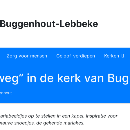
n Buggenhout-Lebbeke
Zorg voor mensen
Geloof-verdiepen
Kerken
Buggenhout S
 weg” in de kerk van Bu
Niklaaskerk
Denderbelle S
enhout
Martinuskerk
Lebbeke O.-L
abeeldjes op te stellen in een kapel. Inspiratie voor
Geboorteker
imauve snoepjes, de gekende mariakes.