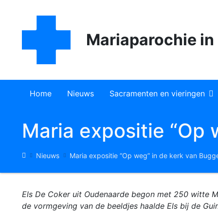
Overslaan
en
naar
Mariaparochie i
de
inhoud
gaan
Main
Home
Nieuws
Sacramenten en vieringen
navigation
Doopsel
desktop
Maria expositie “Op
Eerste communie
Kruimelpad
Nieuws
Maria expositie “Op weg” in de kerk van Bugg
Eucharistie
Vormsel
Els De Coker uit Oudenaarde begon met 250 witte Mari
de vormgeving van de beeldjes haalde Els bij de Gu
Huwelijk