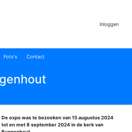
User
Inloggen
login
menu
Foto's
Contact
deskto
t.-
ggenhout
t.-
.-Vrouw
De expo was te bezoeken van 15 augustus 2024
k
tot en met 8 september 2024 in de kerk van
Buggenhout.